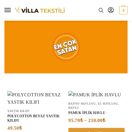
0
,
,
BANYO HAVLUSU
EL HAVLUSU
HAVLU
YASTIK KILIFI
PAMUK İPLİK HAVLU
POLYCOTTON BEYAZ YASTIK
95.70
₺
–
210.00
₺
KILIFI
49.50
₺