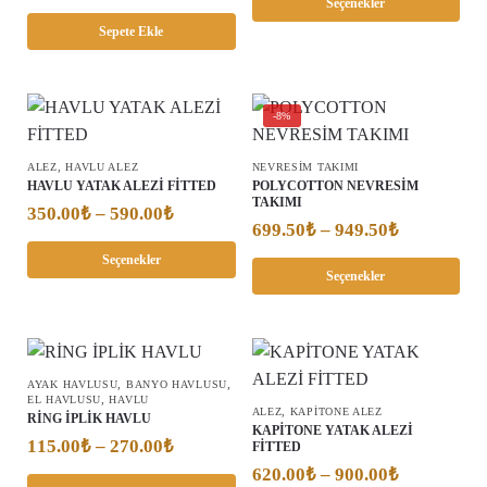
Seçenekler
Sepete Ekle
-8%
,
ALEZ
HAVLU ALEZ
NEVRESİM TAKIMI
HAVLU YATAK ALEZİ FİTTED
POLYCOTTON NEVRESİM
TAKIMI
350.00
₺
–
590.00
₺
699.50
₺
–
949.50
₺
Seçenekler
Seçenekler
,
,
AYAK HAVLUSU
BANYO HAVLUSU
,
EL HAVLUSU
HAVLU
,
ALEZ
KAPITONE ALEZ
RİNG İPLİK HAVLU
KAPİTONE YATAK ALEZİ
115.00
₺
–
270.00
₺
FİTTED
620.00
₺
–
900.00
₺