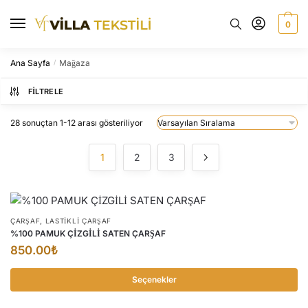
Skip
Skip
to
to
0
navigation
content
Ana Sayfa
Mağaza
/
FILTRELE
28 sonuçtan 1-12 arası gösteriliyor
1
2
3
,
ÇARŞAF
LASTİKLİ ÇARŞAF
%100 PAMUK ÇİZGİLİ SATEN ÇARŞAF
850.00
₺
Seçenekler
Bu