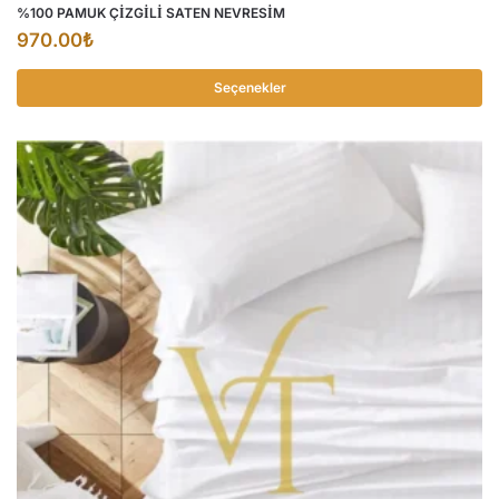
%100 PAMUK ÇİZGİLİ SATEN NEVRESİM
970.00
₺
Seçenekler
Bu
ürünün
birden
fazla
varyasyonu
var.
Seçenekler
ürün
sayfasından
seçilebilir