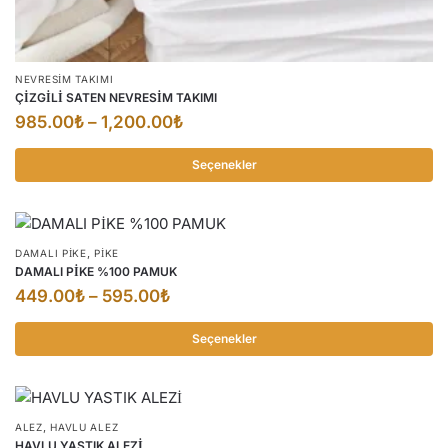
NEVRESİM TAKIMI
ÇİZGİLİ SATEN NEVRESİM TAKIMI
Fiyat
985.00
₺
–
1,200.00
₺
aralığı:
Seçenekler
985.00₺
Bu
-
ürünün
1,200.00₺
birden
,
DAMALI PIKE
PIKE
fazla
DAMALI PİKE %100 PAMUK
varyasyonu
Fiyat
449.00
₺
–
595.00
₺
var.
aralığı:
Seçenekler
Seçenekler
449.00₺
ürün
Bu
-
sayfasından
ürünün
595.00₺
seçilebilir
birden
,
ALEZ
HAVLU ALEZ
fazla
HAVLU YASTIK ALEZİ