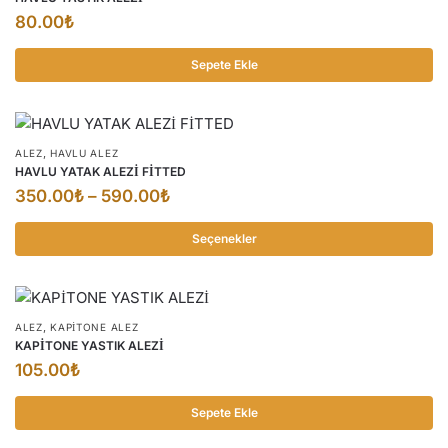
varyasyonu
80.00
₺
var.
Seçenekler
Sepete Ekle
ürün
sayfasından
seçilebilir
,
ALEZ
HAVLU ALEZ
HAVLU YATAK ALEZİ FİTTED
Fiyat
350.00
₺
–
590.00
₺
aralığı:
Seçenekler
350.00₺
Bu
-
ürünün
590.00₺
birden
,
ALEZ
KAPITONE ALEZ
fazla
KAPİTONE YASTIK ALEZİ
varyasyonu
105.00
₺
var.
Seçenekler
Sepete Ekle
ürün