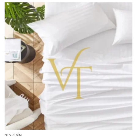
ürünün
birden
fazla
varyasyonu
var.
Seçenekler
ürün
sayfasından
seçilebilir
NEVRESIM