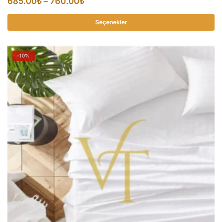
Fiyat
685.00
₺
–
760.00
₺
aralığı:
Seçenekler
685.00₺
Bu
-
ürünün
760.00₺
-10%
birden
fazla
varyasyonu
var.
Seçenekler
ürün
sayfasından
seçilebilir