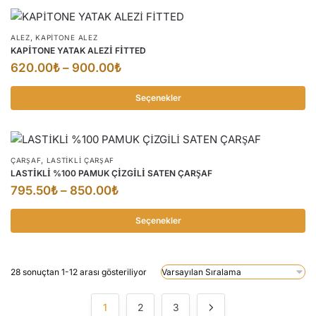
sayfasından
seçilebilir
,
ALEZ
KAPITONE ALEZ
KAPİTONE YATAK ALEZİ FİTTED
Fiyat
620.00
₺
–
900.00
₺
aralığı:
Seçenekler
620.00₺
Bu
-
ürünün
900.00₺
birden
,
ÇARŞAF
LASTİKLİ ÇARŞAF
fazla
LASTİKLİ %100 PAMUK ÇİZGİLİ SATEN ÇARŞAF
varyasyonu
Fiyat
795.50
₺
–
850.00
₺
var.
aralığı:
Seçenekler
Seçenekler
795.50₺
ürün
Bu
-
sayfasından
ürünün
850.00₺
seçilebilir
28 sonuçtan 1-12 arası gösteriliyor
birden
fazla
varyasyonu
1
2
3