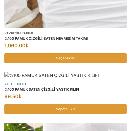
NEVRESİM TAKIMI
%100 PAMUK ÇİZGİLİ SATEN NEVRESİM TAKIMI
1,960.00
₺
Seçenekler
Bu
ürünün
birden
YASTIK KILIFI
fazla
%100 PAMUK SATEN ÇİZGİLİ YASTIK KILIFI
varyasyonu
99.50
₺
var.
Seçenekler
Sepete Ekle
ürün
sayfasından
seçilebilir